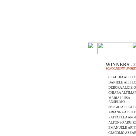
WINNERS - 2
SCHOLARSHIP AWARD
CLAUDIA AIELL
DANIELE AIELL
DEBORA ALOISI
CHIARA ALTIMAR
MARIA LUISA
ANSELMO
SERGIO APRIGLI
ARIANNA APRIL
RAFFAELLA ARG
ALFONSO ARGIRO
EMANUELE ARIF
GIACOMO AZZAR