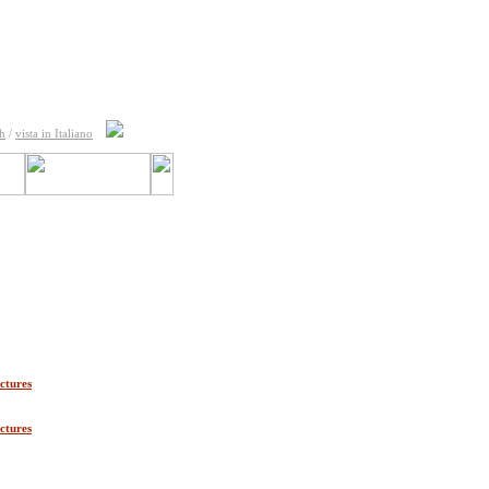
sh
/
vista in Italiano
ctures
ctures