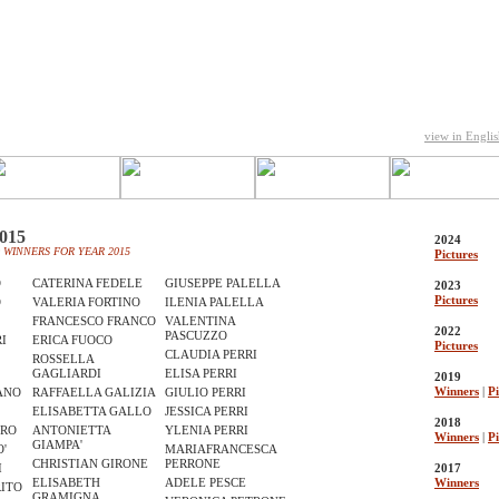
view in Engli
015
2024
 WINNERS FOR YEAR 2015
Pictures
O
CATERINA FEDELE
GIUSEPPE PALELLA
2023
Pictures
O
VALERIA FORTINO
ILENIA PALELLA
O
FRANCESCO FRANCO
VALENTINA
2022
PASCUZZO
I
ERICA FUOCO
Pictures
CLAUDIA PERRI
ROSSELLA
GAGLIARDI
ELISA PERRI
2019
Winners
|
Pi
ANO
RAFFAELLA GALIZIA
GIULIO PERRI
E
ELISABETTA GALLO
JESSICA PERRI
2018
IRO
ANTONIETTA
YLENIA PERRI
Winners
|
Pi
GIAMPA'
'
MARIAFRANCESCA
CHRISTIAN GIRONE
PERRONE
I
2017
ELISABETH
ADELE PESCE
Winners
ITO
GRAMIGNA