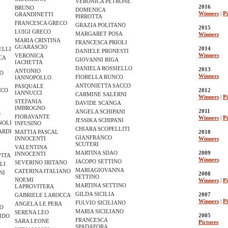
VERONICA PETRONE
2016
BRUNO
DOMENICA
Winners
|
Pi
GRANDINETTI
PIRROTTA
FRANCESCA GRECO
GRAZIA POLITANO
2015
LUIGI GRECO
MARGARET POSA
Winners
MARIA CRISTINA
FRANCESCA PRIOLI
GUARASCIO
2014
ELLI
DANIELE PRONESTI
Winners
VERONICA
CA
GIOVANNI RIGA
IACHETTA
DANIELA ROSSIELLO
2013
ANTONIO
RO
Winners
FIORELLA RUNCO
IANNOPOLLO
E
ANTONIETTA SACCO
PASQUALE
CCO
2012
IANNUCCI
CARMINE SALERNI
Winners
|
Pi
STEFANIA
DAVIDE SCANGA
IMBROGNO
2011
ANGELA SCHIPANI
O
FIORAVANTE
Winners
|
Pi
JESSIKA SCHIPANI
NOLI
INFUSINO
CHIARA SCOPELLITI
ARDI
MATTIA PASCAL
2010
GIANFRANCO
INNOCENTI
Winners
SCUTERI
VALENTINA
MARTINA SDAO
2009
INNOCENTI
VITA
Winners
JACOPO SETTINO
SEVERINO IRITANO
LI
MARIAGIOVANNA
CATERINA ITALIANO
NI
2008
SETTINO
NOEMI
Winners
|
Pi
MARTINA SETTINO
LAPROVITERA
GILDA SICILIA
2007
GABRIELE LAROCCA
Winners
|
Pi
FULVIO SICILIANO
ANGELA LE PERA
NO
MARIA SICILIANO
SERENA LEO
2005
IDO
FRANCESCA
SARA LEONE
Pictures
SPADAFORA