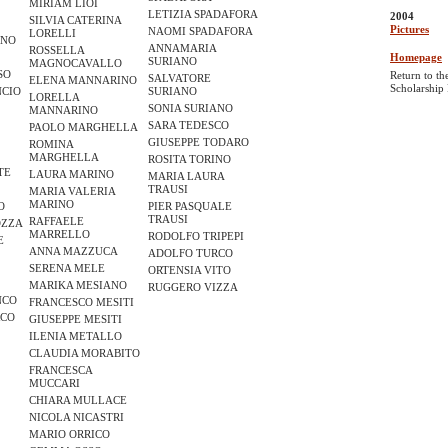
MIRIAM LIOI
LETIZIA SPADAFORA
2004
SILVIA CATERINA
Pictures
NAOMI SPADAFORA
LORELLI
ANO
ANNAMARIA
ROSSELLA
Homepage
SURIANO
MAGNOCAVALLO
SO
Return to th
SALVATORE
ELENA MANNARINO
Scholarship
NCIO
SURIANO
LORELLA
SONIA SURIANO
MANNARINO
SARA TEDESCO
PAOLO MARGHELLA
GIUSEPPE TODARO
ROMINA
MARGHELLA
ROSITA TORINO
TE
LAURA MARINO
MARIA LAURA
TRAUSI
MARIA VALERIA
MARINO
O
PIER PASQUALE
TRAUSI
RAFFAELE
OZZA
MARRELLO
RODOLFO TRIPEPI
E
ANNA MAZZUCA
ADOLFO TURCO
SERENA MELE
ORTENSIA VITO
MARIKA MESIANO
RUGGERO VIZZA
NCO
FRANCESCO MESITI
RCO
GIUSEPPE MESITI
ILENIA METALLO
CLAUDIA MORABITO
FRANCESCA
MUCCARI
CHIARA MULLACE
NICOLA NICASTRI
MARIO ORRICO