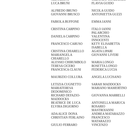
LUCA BRUNI
FLAVIA GUIDO
ALFREDO BRUNO
NICOLA GUIDO
GIOVANNI BRUSCO
ANTONIETTA GUZZI
FABIOLA BUFFONE
EMMA IANNI
CRISTINA CARPINO
ITALO IANNI
PALARCHIO
DANIELA CARPINO
VALENTINA
INNOCENTI
FRANCESCO CARUSO
KETY ELISABETTA
ISABELLA
CRISTINA CHIARELLO
AGATA LIPARI
MARIANGELA
GIOVANNI LIVERI
CHIARELLO
ALESSIO CHIRUMBOLO
MARIA LONGO
TERESA CICERO
ROSETTA LONGO
FRANCESCA CLAUSI
FEDERICA LUCIA
MAURIZIO COLLURA
ANGELA LUCISANO
LETIZIA CUGNETTO
SARAH MADDOCKS
MARIATERESA
MARIANO MAMERTINO
DEDOMINICO
RICHARD DEFAZIO-
GIOVANNA MARRELLI
MADDOCKS
BEATRICE DE LUCA
ANTONELLA MARUCA
ELVIRA DIGIORNO
ROSARIO
MASTROIANNI
ADA ALICE DONA
ANDREA MATARAZZO
CHRISTIAN FERLAINO
FRANCESCO
MATARAZZO
GIULIO FERRARO
VINCENZO