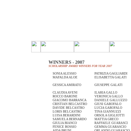
WINNERS - 2007
SCHOLARSHIP AWARD WINNERS FOR YEAR 2007
SONIA ALESSIO
PATRIZIA GAGLIARDI
MAFALDA ALOE
ELISABETTA GALATI
GESSICA AMIRATO
GIUSEPPE GALATI
CLAUDIA AVENI
ILARIA GALLO
ROCCO BARONE
VERONICA GALLO
GIACOMO BARRANCA
DANIELE GALLUZZO
CRISTIAN BELCASTRO
GIUSI GAROFALO
DAVIDE BELCASTRO
LUCIA GAROFALO
LORIS BELCASTRO
TINA GIANNUZZI
LUISA BERARDINI
ORSOLA GIGLIOTTI
SAMUELA BERNARDO
MATTIA GRECO
GIULIA BIANCO
RAFFAELE GUARASCI
FENICE BOSSIO
GEMMA GUARASCIO
AIDA BRUNI
ORLANDO GUARASCIO