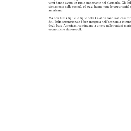
versi hanno avuto un ruolo importante nel plasmarlo. Gli Ital
pienamente nella società, ed oggi hanno tutte le opportunità c
americano.
Ma non tutti i figli e le figlie della Calabria sono stati così 
dell’Italia settentrionale è ben integrata nell’economia intern
degli Italo-Americani continuano a vivere nelle regioni merid
economiche sfavorevoli.