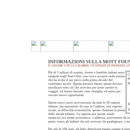
INFORMAZIONI SULLA MOTT FOU
IL LEGAME CON LA CALABRIA: UN’ONDATA DI SPERANZA, U
Più di 5 milioni di uomini, donne e bambini italiani sono
C
emigrati negli Stati Uniti, una vera e propria onda umana
d
che ha avuto il suo picco nella prima decade del
P
ventesimo secolo. Queste persone hanno spesso dovuto
sacrificare tutto ciò che avevano per poter partire in
viaggio, ed hanno lasciato casa, famiglia, ed amici per
cercare nuove opportunità.
Questi nuovi arrivi provenivano da tutte le 20 regioni
S
italiane, ma soprattutto da una: la Calabria, una regione
A
rurale, in difficoltà economiche, spesso chiamata la punta
dello stivale italiano. La ragione per questo esodo
massiccio era infatti economica: i calabresi, provenienti da u
paese, erano gli italiani che più avevano da guadagnare, e m
Per più di 100 anni, gli Italo-Americani hanno vissuto il sog