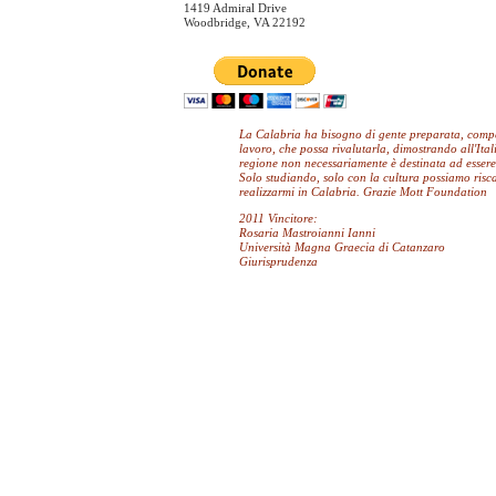
1419 Admiral Drive
Woodbridge, VA 22192
La Calabria ha bisogno di gente preparata, compet
lavoro, che possa rivalutarla, dimostrando all'Ital
regione non necessariamente è destinata ad essere 
Solo studiando, solo con la cultura possiamo riscat
realizzarmi in Calabria. Grazie Mott Foundation
2011 Vincitore:
Rosaria Mastroianni Ianni
Università Magna Graecia di Catanzaro
Giurisprudenza