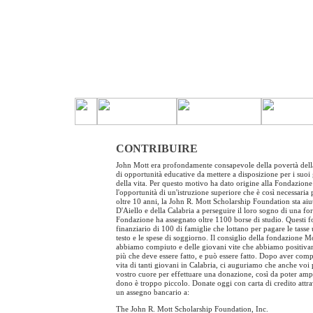
CONTRIBUIRE
John Mott era profondamente consapevole della povertà della
di opportunità educative da mettere a disposizione per i suoi 
della vita. Per questo motivo ha dato origine alla Fondazione
l'opportunità di un'istruzione superiore che è così necessaria 
oltre 10 anni, la John R. Mott Scholarship Foundation sta aiut
D'Aiello e della Calabria a perseguire il loro sogno di una fo
Fondazione ha assegnato oltre 1100 borse di studio. Questi f
finanziario di 100 di famiglie che lottano per pagare le tasse un
testo e le spese di soggiorno. Il consiglio della fondazione M
abbiamo compiuto e delle giovani vite che abbiamo positiva
più che deve essere fatto, e può essere fatto. Dopo aver comp
vita di tanti giovani in Calabria, ci auguriamo che anche voi 
vostro cuore per effettuare una donazione, così da poter amp
dono è troppo piccolo. Donate oggi con carta di credito attra
un assegno bancario a:
The John R. Mott Scholarship Foundation, Inc.