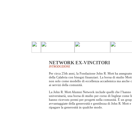
NETWORK EX-VINCITORI
INTRODUZIONE
Per circa 25th anni, la Fondazione John R. Mott ha assegnato 
della Calabria con bisogni finanziari. La borsa di studio Mot
non solo come modello di eccellenza accademica ma anche co
ai servizi della comunità.
La John R. Mott Alumni Network include quelli che l’hanno r
universitarià, una borsa di studio per corso di Inglese come li
hanno ricevuto premi per progetti nella comunità. É un grup
avvantaggiate della generosità e gentilezza di John R. Mott 
ripagare la generosità in qualche modo.